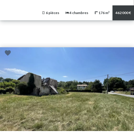
6 pièces
4 chambres
176 m²
462 000 €