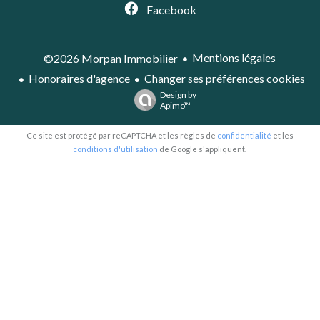
Facebook
Mentions légales
©2026 Morpan Immobilier
Honoraires d'agence
Changer ses préférences cookies
Design by
Apimo™
Ce site est protégé par reCAPTCHA et les règles de
confidentialité
et les
conditions d'utilisation
de Google s'appliquent.