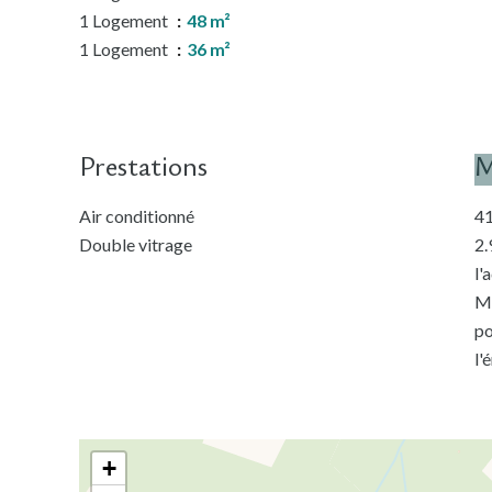
1 Logement
48 m²
1 Logement
36 m²
Prestations
M
Air conditionné
41
Double vitrage
2.
l'
Mo
po
l'
+